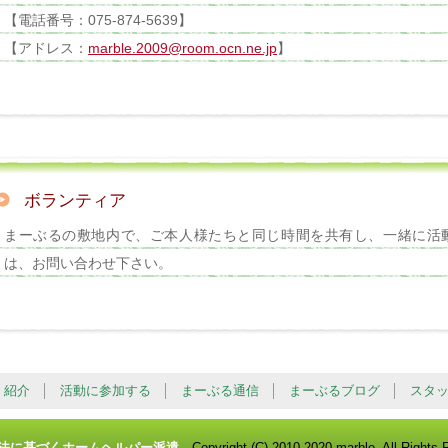
【電話番号：075-874-5639】
【アドレス：
marble.2009@room.ocn.ne.jp
】
ボランティア
まーぶるの敷地内で、ご本人様たちと同じ時間を共有し、一緒に活
は、お問い合わせ下さい。
・紹介
活動に参加する
まーぶる通信
まーぶるブログ
スタ
援法に基づくホームヘルパー派遣
Copyright (C) 2010-2020 marble. All Rights