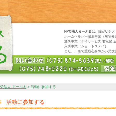
NPO法人まーぶるは、障がいと
ホームヘルパー派遣事業（居宅介
通所事業（デイサービス 右京区 
入所事業（ショートステイ）
また、二条で重症心身障がい児放
PO法人 まーぶる
>
活動に参加する
活動に参加する