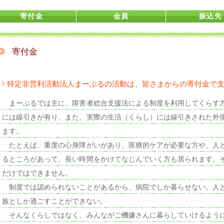
寄付金
会員
振込先
寄付金
特定非営利活動法人まーぶるの活動は、皆さまからの寄付金で
まーぶるでは主に、障害者総合支援法による制度を利用してくらす
には線引きが有り、また、実際の生活（くらし）には線引きされた外
ます。
たとえば、重度の心身障がいがあり、医療的ケアが必要な方や、人
るところがあって、長い時間をかけてなじんでいく方も居られます。
だけではできません。
制度では認められないことがあるから、病院でしか暮らせない。人
族としか過ごすことができない。
そんなくらしではなく、みんながご機嫌さんに暮らしていけるよう