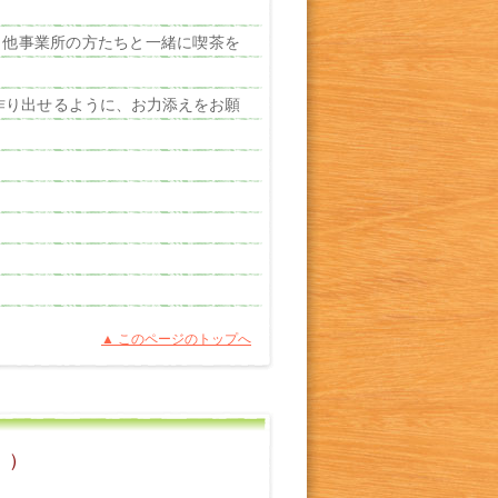
他事業所の方たちと一緒に喫茶を
。
作り出せるように、お力添えをお願
▲ このページのトップへ
。）