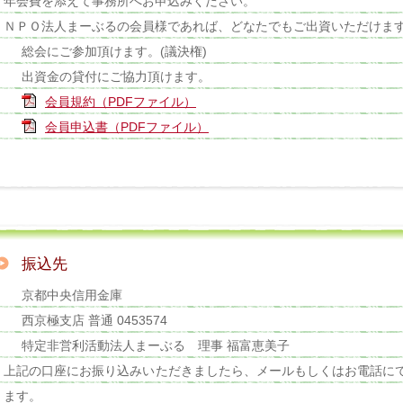
年会費を添えて事務所へお申込みください。
ＮＰＯ法人まーぶるの会員様であれば、どなたでもご出資いただけま
総会にご参加頂けます。(議決権)
出資金の貸付にご協力頂けます。
会員規約（PDFファイル）
会員申込書（PDFファイル）
振込先
京都中央信用金庫
西京極支店 普通 0453574
特定非営利活動法人まーぶる 理事 福富恵美子
上記の口座にお振り込みいただきましたら、メールもしくはお電話に
ます。