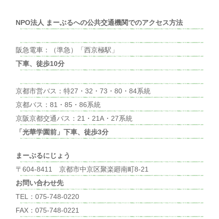
NPO法人 まーぶるへの公共交通機関でのアクセス方法
阪急電車：（準急）「西京極駅」
下車、徒歩10分
京都市営バス：特27・32・73・80・84系統
京都バス：81・85・86系統
京阪京都交通バス：21・21A・27系統
「光華学園前」下車、徒歩3分
まーぶるにじょう
〒604-8411 京都市中京区聚楽廻南町8-21
お問い合わせ先
TEL：075-748-0220
FAX：075-748-0221