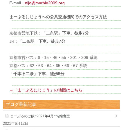
E-mail：
nijo@marble2009.org
まーぶるにじょうへの公共交通機関でのアクセス方法
京都市営地下鉄：「二条駅」
下車、徒歩7分
JR：「二条駅」
下車、徒歩7分
京都市営バス：6・15・46・55・201・206 系統
京都バス：62・63・64・65・66・67 系統
「千本旧二条」下車、徒歩5分
→「まーぶるにじょう」の地図はこちら
ブログ最新記事
まーぶるのご飯~2021年4月~by給食室
2021年6月12日