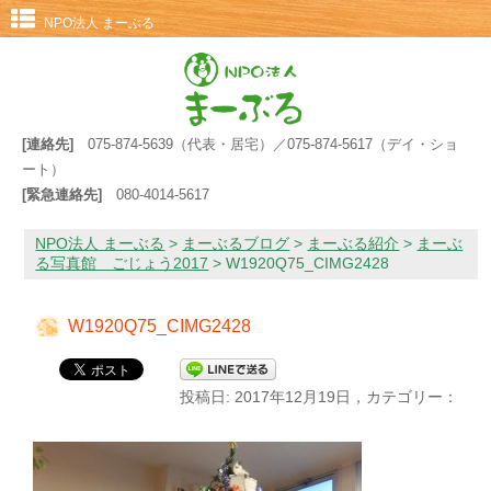
NPO法人 まーぶる
[連絡先]
075-874-5639（代表・居宅）／075-874-5617（デイ・ショ
ート）
[緊急連絡先]
080-4014-5617
NPO法人 まーぶる
>
まーぶるブログ
>
まーぶる紹介
>
まーぶ
る写真館 ごじょう2017
>
W1920Q75_CIMG2428
W1920Q75_CIMG2428
投稿日: 2017年12月19日，カテゴリー：