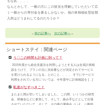
もなあ、、、、
なんとかして、一般の方にこの状況を理解していただいて広
く一般からの寄付金を募るしかないか。他の単独福祉型短期
入所はどうまわしてるのだろうか？
←
前の記事へ
次の記事へ
→
ショートステイ：関連ページ
う〇この時間も計画に則って？
2015年度から総合支援法を利用しようとする人は全員計画相
談をうけて、プランの元に支給量などが決定されてサービス
を受けられるようになる。とのこと、、、、 すでにサービス
利用をされている方については、今年度中に計画相談を […]
私達がなすべきこと
またまた間が空いてしまいました。 この間、いくつかの研究
会、研修会などに参加して、そして、絡み手などとして出場
させていただいて、そして、その後の渾身会（いえ、一般的