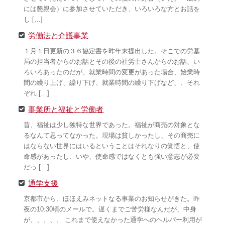
には懇親会）に参加させていただき、いろいろな方とお話を
し […]
労働法と介護事業
１月１日更新の３６協定書を昨年末提出した。そこでの労基
局の担当者からのお話とその後の社労士さんからのお話、い
ろいろあったのだが、就業時間の変更があった場合、始業時
間の繰り上げ、繰り下げ、就業時間の繰り下げなど、、それ
ぞれ […]
事業所と福祉と労働者
昔、福祉は少し独特な世界であった。福祉が商売の対象とな
るなんて思ってなかった。現場は貧しかったし、その商売に
はならない世界にはいるということはそれなりの覚悟と、使
命感があったし、いや、使命感ではなくとも強い意志が必要
だっ […]
通学支援
京都市から、ほほえみネットなる事業のお知らせがきた。昨
夜の10:30頃のメールで。遅くまでご苦労様なんだが、中身
が、、、、、 これまで使えなかった通学へのヘルパー利用が