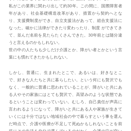
私がこの業界に関わり出して約30年。この間に、国際障害者
年があり、社会基礎構造改革があり、措置から契約へとな
り、支援費制度ができ、自立支援法があって、総合支援法に
なった。確かに法律ができたり変わったり、制度 ができてき
て、並んだ名前を見たらたくさんできた。30年前とは随分違
うと言えるのかもしれない。
世の中の人たちも少しだけ介護とか、障がい者とかという言
葉にも慣れてきたかもしれない。
しかし、普通に、生まれたとこで、あるいは、好きなとこ
で、好きな人たちと共に暮らしたい。という何にも贅沢でも
なく、一般的に普通に思われていることが、障がいと共にあ
る人やその家族にはとても贅沢で、高望みのような状態であ
るということは変わっていない。むしろ、自己責任が声高に
言われるようになって、障がいと共にある人や家族が生きて
いくには十分ではない地域社会の中で暮らすという事を選ん
だ時点で、介護や医療が不足して死ぬかもしれないことを前
提にその生活を自分で選んでいるのだから、介護の穴が空い