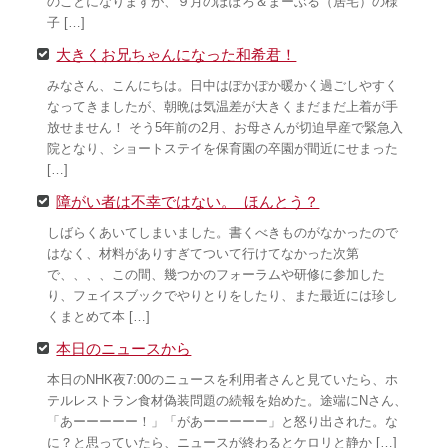
のことになりますが、９月のぽぽろ＆まーぶる（居宅）の様
子 […]
大きくお兄ちゃんになった和希君！
みなさん、こんにちは。日中はぽかぽか暖かく過ごしやすく
なってきましたが、朝晩は気温差が大きくまだまだ上着が手
放せません！ そう5年前の2月、お母さんが切迫早産で緊急入
院となり、ショートステイを保育園の卒園が間近にせまった
[…]
障がい者は不幸ではない。 ほんとう？
しばらくあいてしまいました。書くべきものがなかったので
はなく、材料がありすぎてついて行けてなかった次第
で、、、、この間、幾つかのフォーラムや研修に参加した
り、フェイスブックでやりとりをしたり、また最近には珍し
くまとめて本 […]
本日のニュースから
本日のNHK夜7:00のニュースを利用者さんと見ていたら、ホ
テルレストラン食材偽装問題の続報を始めた。途端にNさん、
「あーーーーー！」「があーーーーー」と怒り出された。な
に？と思っていたら、ニュースが終わるとケロリと静か […]