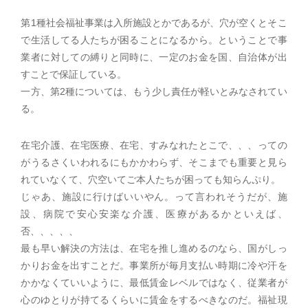
第1種社会福祉事業は入所施設とかであるが、穴が空くとそこ
で生活してる人たちが困ることになるから。ということで事
業者に対しての縛りと同時に、一定のお金を国、自治体が出
すことで保証している。
一方、第2種については、もう少し責任が軽いとみなされてい
る。
在宅介護、在宅医療、在宅、すみなれたとこで、、、っての
がうるさくいわれるにもかかわらず、そこまでも重要と見ら
れていなくて、穴空いてご本人たちが困っても知らんぷり。
じゃあ、施設に行けばいいやん。って言われそうだが、施
設、病院で安心安楽な介護、医療があるかといえば、
否、、、、、
最も早い解決の方法は、在宅を推し進めるのなら、国がしっ
かりお金を出すことだ。事業所が毎月支払い時期に冷や汗を
かかなくていいように、最低賃金レベルではなく、従業者が
心のゆとりが持てるくらいに賃金をするべきなのだ。福祉現