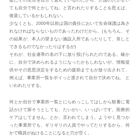
ても自分で何とかしてね。と言われたりすることを思えば、
後退しているかもしれない。
少なくとも、2000年以前は国の責任において生命保護は為さ
れなければならないものであったわけだから。(もちろん、そ
の結果が、本人の望まない施設入所であったりして、良しと
できるものでなかったりはするが)
それが、社会連帯の名の下に放り投げられたのである。確か
に、自分で決められるようになったかもしれないが、情報提
供やその意思決定をするための援助までもが放り出されて、
例えば、事業所一覧をポイっと渡されて自分で決めてね。 と
いわれたりする。
何とか自分で事業所一覧とにらめっこしてはしから順番に電
話かけて探そうとしても、たいがい、いっぱいです。医療的
ケアはしてません。とか、言われてしまう。ようやく見つか
った事業所でも、ギリギリの人員でやってたりするから、何
かで職員がぬけることになると穴が空く。