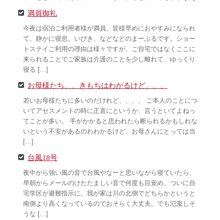
満員御礼
今夜は宿泊ご利用者様が満員。皆様早めにおやすみになられ
て、静かに寝息、いびき、などなどのまーぶるです。ショー
トステイご利用の理由は様々ですが、ご自宅ではなくここに
来られることでご家族は介護のことを少し離れて、ゆっくり
寝る […]
お母様たち、、きもちはわかるけど、、、
若いお母様たちに多いのだけれど、、、、 ご本人のことにつ
いてアセスメントの時に正直にというか、言うといてよねっ
てことが多い。 手がかかると思われたら断られるかもしれな
いという不安があるのわわかるけど、お母さんにとっては当
[…]
台風18号
夜中から強い風の音で台風やなーと思いながら寝ていたら、
早朝からメールのけたたましい音で何度も目覚め、ついに自
宅学区が避難指示に。我が家は川の北側でどちらかというと
南側より高くなっているのでおそらく大丈夫。でも氾濫しそ
うな […]