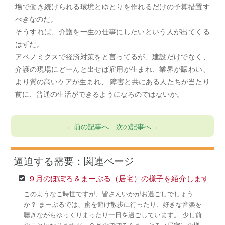
場で働き続けられる環境とゆとりを作れるだけの予算措置す
べきなのだ。
そうすれば、介護を一生の仕事にしたいという人が出てくる
はずだ。
アベノミクスで経済対策をと言ってるが、建設だけでなく、
介護の現場にどーんと出せば雇用が生まれ、業界が賑わい、
より質の高いケアが生まれ、 障害と共にある人たちが当たり
前に、普通の生活ができるようになろのではないか。
←
前の記事へ
次の記事へ
→
逼迫する需要：関連ページ
９月のぽぽろ＆まーぶる（居宅）の様子を紹介します
このようなご時世ですが、皆さんいかがお過ごしでしょう
か？ まーぶるでは、蜜を避け散歩に行ったり、好きな音楽を
聴きながらゆっくりまったり一日を過ごしています。 少し前