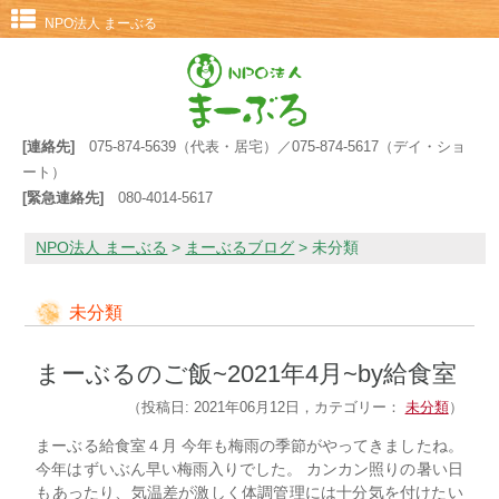
NPO法人 まーぶる
[連絡先]
075-874-5639（代表・居宅）／075-874-5617（デイ・ショ
ート）
[緊急連絡先]
080-4014-5617
NPO法人 まーぶる
>
まーぶるブログ
>
未分類
未分類
まーぶるのご飯~2021年4月~by給食室
（投稿日: 2021年06月12日，カテゴリー：
未分類
）
まーぶる給食室４月 今年も梅雨の季節がやってきましたね。
今年はずいぶん早い梅雨入りでした。 カンカン照りの暑い日
もあったり、気温差が激しく体調管理には十分気を付けたい