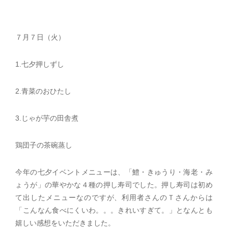
７月７日（火）
1.七夕押しずし
2.青菜のおひたし
3.じゃが芋の田舎煮
鶏団子の茶碗蒸し
今年の七夕イベントメニューは、「鱧・きゅうり・海老・み
ょうが」の華やかな４種の押し寿司でした。押し寿司は初め
て出したメニューなのですが、利用者さんのＴさんからは
「こんなん食べにくいわ。。。きれいすぎて。」となんとも
嬉しい感想をいただきました。