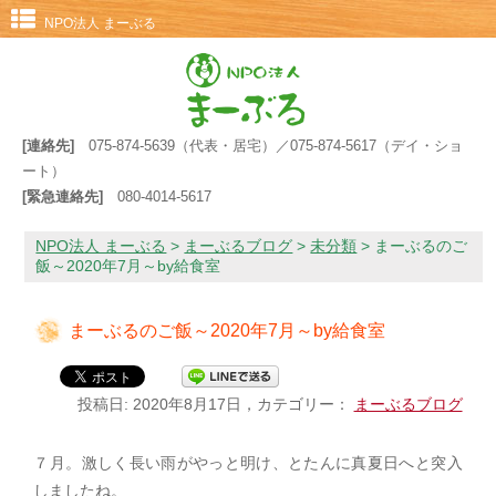
NPO法人 まーぶる
[連絡先]
075-874-5639（代表・居宅）／075-874-5617（デイ・ショ
ート）
[緊急連絡先]
080-4014-5617
NPO法人 まーぶる
>
まーぶるブログ
>
未分類
>
まーぶるのご
飯～2020年7月～by給食室
まーぶるのご飯～2020年7月～by給食室
投稿日: 2020年8月17日，カテゴリー：
まーぶるブログ
７月。激しく長い雨がやっと明け、とたんに真夏日へと突入
しましたね。