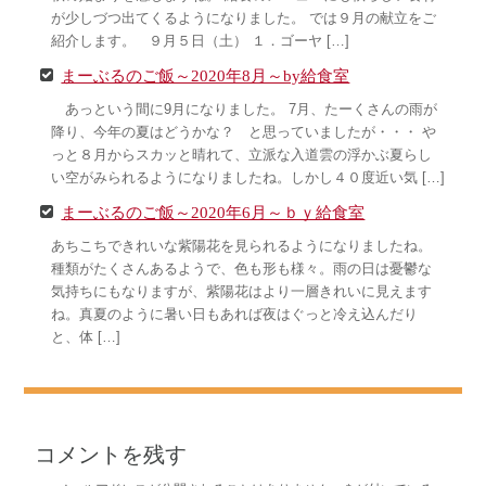
が少しづつ出てくるようになりました。 では９月の献立をご
紹介します。 ９月５日（土） １．ゴーヤ […]
まーぶるのご飯～2020年8月～by給食室
あっという間に9月になりました。 7月、たーくさんの雨が
降り、今年の夏はどうかな？ と思っていましたが・・・ や
っと８月からスカッと晴れて、立派な入道雲の浮かぶ夏らし
い空がみられるようになりましたね。しかし４０度近い気 […]
まーぶるのご飯～2020年6月～ｂｙ給食室
あちこちできれいな紫陽花を見られるようになりましたね。
種類がたくさんあるようで、色も形も様々。雨の日は憂鬱な
気持ちにもなりますが、紫陽花はより一層きれいに見えます
ね。真夏のように暑い日もあれば夜はぐっと冷え込んだり
と、体 […]
コメントを残す