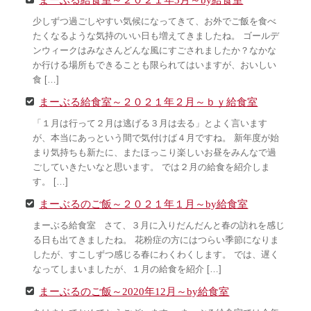
少しずつ過ごしやすい気候になってきて、お外でご飯を食べ
たくなるような気持のいい日も増えてきましたね。 ゴールデ
ンウィークはみなさんどんな風にすごされましたか？なかな
か行ける場所もできることも限られてはいますが、おいしい
食 […]
まーぶる給食室～２０２１年２月～ｂｙ給食室
「１月は行って２月は逃げる３月は去る」とよく言います
が、本当にあっという間で気付けば４月ですね。 新年度が始
まり気持ちも新たに、またほっこり楽しいお昼をみんなで過
ごしていきたいなと思います。 では２月の給食を紹介しま
す。 […]
まーぶるのご飯～２０２１年１月～by給食室
まーぶる給食室 さて、３月に入りだんだんと春の訪れを感じ
る日も出てきましたね。 花粉症の方にはつらい季節になりま
したが、すこしずつ感じる春にわくわくします。 では、遅く
なってしまいましたが、１月の給食を紹介 […]
まーぶるのご飯～2020年12月～by給食室