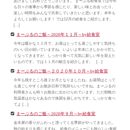
あけましておめでとうございます。 まーぶる給食室では今年
も日々の食事から季節を感じたり、新しい味と出会ったり、
楽しい時間をみんなで共有していきたいと思います。本年も
よろしくお願いします！ では12月の給食をご紹介します。
[…]
まーぶるのご飯～2020年１１月～by給食室
今年は暖かな１２月で、お昼はとっても過ごしやすく気持ち
のいい日が続いていますね。いよいよ年末にさしかかり忙し
くなってきますが、しっかり食べて元気に新しい年を迎えた
いものです。では１１月の献立を紹介します。 […]
まーぶるのご飯～２０２０年１０月～by給食室
今年も残すところ後２か月となりましたね。お昼間はとって
も過ごしやすくお散歩日和で気持ちいいですね。まーぶるの
利用者さんも時々お散歩に出かけられています。ただ朝晩の
気温差はかなりあるので体調を崩しがちです。しっかり食べ
てよ […]
まーぶるのご飯～2020年９月～by給食室
金木犀の香りがふわっと漂ってくる季節がやってきました。
秋の始まりを感じますね。 給食のメニューにも秋らしい食材