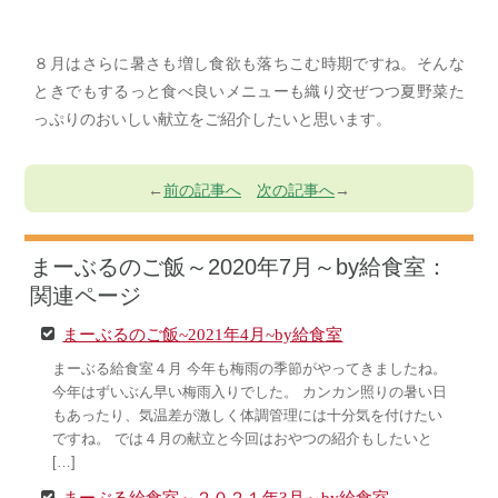
８月はさらに暑さも増し食欲も落ちこむ時期ですね。そんな
ときでもするっと食べ良いメニューも織り交ぜつつ夏野菜た
っぷりのおいしい献立をご紹介したいと思います。
←
前の記事へ
次の記事へ
→
まーぶるのご飯～2020年7月～by給食室：
関連ページ
まーぶるのご飯~2021年4月~by給食室
まーぶる給食室４月 今年も梅雨の季節がやってきましたね。
今年はずいぶん早い梅雨入りでした。 カンカン照りの暑い日
もあったり、気温差が激しく体調管理には十分気を付けたい
ですね。 では４月の献立と今回はおやつの紹介もしたいと
[…]
まーぶる給食室～２０２１年3月～by給食室