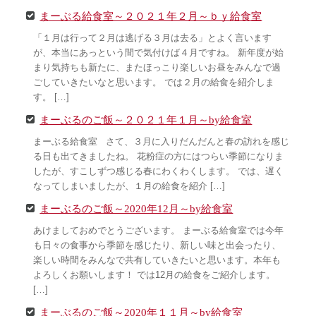
まーぶる給食室～２０２１年２月～ｂｙ給食室
「１月は行って２月は逃げる３月は去る」とよく言います
が、本当にあっという間で気付けば４月ですね。 新年度が始
まり気持ちも新たに、またほっこり楽しいお昼をみんなで過
ごしていきたいなと思います。 では２月の給食を紹介しま
す。 […]
まーぶるのご飯～２０２１年１月～by給食室
まーぶる給食室 さて、３月に入りだんだんと春の訪れを感じ
る日も出てきましたね。 花粉症の方にはつらい季節になりま
したが、すこしずつ感じる春にわくわくします。 では、遅く
なってしまいましたが、１月の給食を紹介 […]
まーぶるのご飯～2020年12月～by給食室
あけましておめでとうございます。 まーぶる給食室では今年
も日々の食事から季節を感じたり、新しい味と出会ったり、
楽しい時間をみんなで共有していきたいと思います。本年も
よろしくお願いします！ では12月の給食をご紹介します。
[…]
まーぶるのご飯～2020年１１月～by給食室