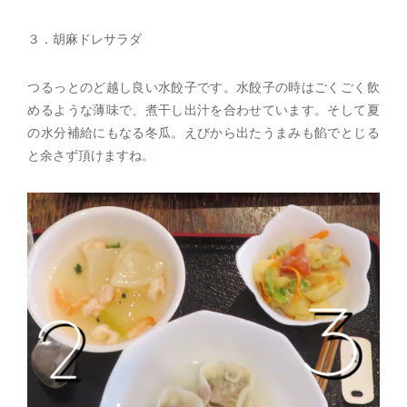
３．胡麻ドレサラダ
つるっとのど越し良い水餃子です。水餃子の時はごくごく飲
めるような薄味で、煮干し出汁を合わせています。そして夏
の水分補給にもなる冬瓜。えびから出たうまみも餡でとじる
と余さず頂けますね。