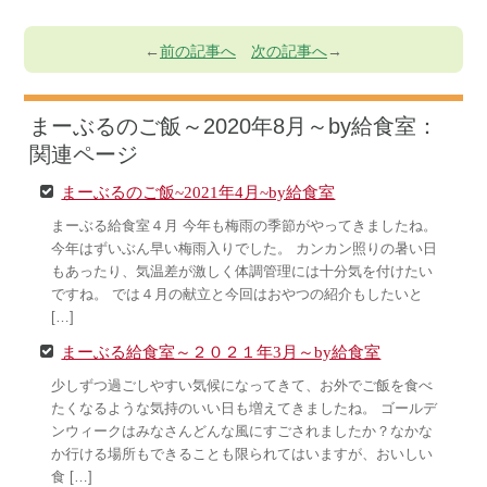
←
前の記事へ
次の記事へ
→
まーぶるのご飯～2020年8月～by給食室：
関連ページ
まーぶるのご飯~2021年4月~by給食室
まーぶる給食室４月 今年も梅雨の季節がやってきましたね。
今年はずいぶん早い梅雨入りでした。 カンカン照りの暑い日
もあったり、気温差が激しく体調管理には十分気を付けたい
ですね。 では４月の献立と今回はおやつの紹介もしたいと
[…]
まーぶる給食室～２０２１年3月～by給食室
少しずつ過ごしやすい気候になってきて、お外でご飯を食べ
たくなるような気持のいい日も増えてきましたね。 ゴールデ
ンウィークはみなさんどんな風にすごされましたか？なかな
か行ける場所もできることも限られてはいますが、おいしい
食 […]