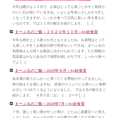
今年は暖かな１２月で、お昼はとっても過ごしやすく気持ち
のいい日が続いていますね。いよいよ年末にさしかかり忙し
くなってきますが、しっかり食べて元気に新しい年を迎えた
いものです。では１１月の献立を紹介します。 […]
まーぶるのご飯～２０２０年１０月～by給食室
今年も残すところ後２か月となりましたね。お昼間はとって
も過ごしやすくお散歩日和で気持ちいいですね。まーぶるの
利用者さんも時々お散歩に出かけられています。ただ朝晩の
気温差はかなりあるので体調を崩しがちです。しっかり食べ
てよ […]
まーぶるのご飯～2020年９月～by給食室
金木犀の香りがふわっと漂ってくる季節がやってきました。
秋の始まりを感じますね。 給食のメニューにも秋らしい食材
が少しづつ出てくるようになりました。 では９月の献立をご
紹介します。 ９月５日（土） １．ゴーヤ […]
まーぶるのご飯～2020年7月～by給食室
７月。激しく長い雨がやっと明け、とたんに真夏日へと突入
しましたね。まーぶるの近くの公園では驚くほど元気にセミ