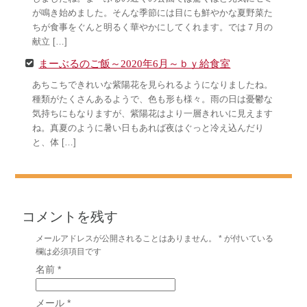
が鳴き始めました。そんな季節には目にも鮮やかな夏野菜た
ちが食事をぐんと明るく華やかにしてくれます。では７月の
献立 […]
まーぶるのご飯～2020年6月～ｂｙ給食室
あちこちできれいな紫陽花を見られるようになりましたね。
種類がたくさんあるようで、色も形も様々。雨の日は憂鬱な
気持ちにもなりますが、紫陽花はより一層きれいに見えます
ね。真夏のように暑い日もあれば夜はぐっと冷え込んだり
と、体 […]
コメントを残す
メールアドレスが公開されることはありません。
*
が付いている
欄は必須項目です
名前
*
メール
*